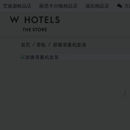
艾迪逊精品店
丽思卡尔顿精品店
瑞吉精品店
万
首页
香氛
胶囊香薰机套装